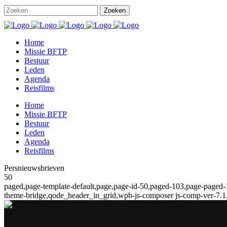
Home
Missie BFTP
Bestuur
Leden
Agenda
Reisfilms
Home
Missie BFTP
Bestuur
Leden
Agenda
Reisfilms
Persnieuwsbrieven
50
paged,page-template-default,page,page-id-50,paged-103,page-paged-1
theme-bridge,qode_header_in_grid,wpb-js-composer js-comp-ver-7.1