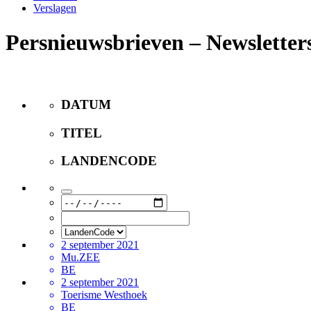
Verslagen
Persnieuwsbrieven – Newsletter
DATUM
TITEL
LANDENCODE
2 september 2021
Mu.ZEE
BE
2 september 2021
Toerisme Westhoek
BE