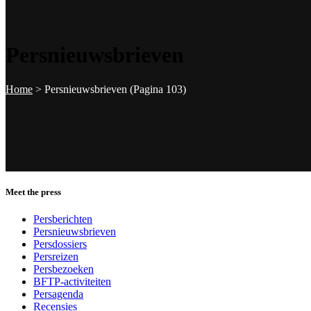
Persnieuwsbrieven
Home
>
Persnieuwsbrieven
(Pagina 103)
Meet the press
Persberichten
Persnieuwsbrieven
Persdossiers
Persreizen
Persbezoeken
BFTP-activiteiten
Persagenda
Recensies