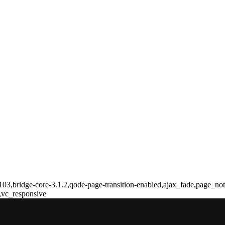
03,bridge-core-3.1.2,qode-page-transition-enabled,ajax_fade,page_no
,vc_responsive