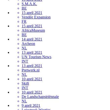
S.M.A.K.
BE
15 april 2021
Vendée Expansion
FR
15 april 2021
AfricaMuseum
BE
14 april 2021
Archeon
NL
13 april 2021
UN Tourism News
INT
13 april 2021
Pretwerk.nl
NL
10 april 2021
Skift
INT
10 april 2021
De Landschapstriënnale
NL
9 april 2021
Leiestreek Weetjes