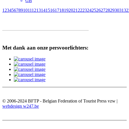
GB
1
2
3
4
5
6
7
8
9
10
11
12
13
14
15
16
17
18
19
20
21
22
23
24
25
26
27
28
29
30
31
32
Met dank aan onze persvoorlichters:
© 2006-2024 BFTP - Belgian Federation of Tourist Press vzw |
webdesign w247.be