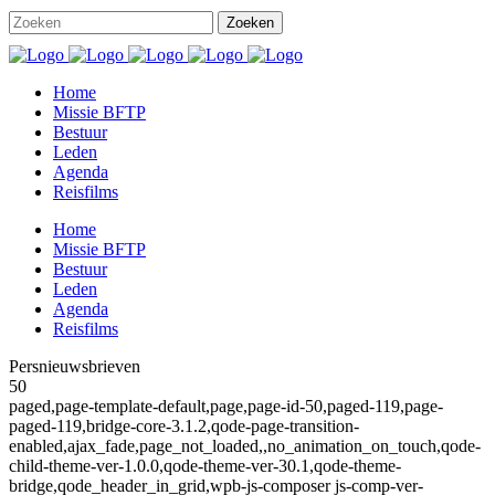
Home
Missie BFTP
Bestuur
Leden
Agenda
Reisfilms
Home
Missie BFTP
Bestuur
Leden
Agenda
Reisfilms
Persnieuwsbrieven
50
paged,page-template-default,page,page-id-50,paged-119,page-
paged-119,bridge-core-3.1.2,qode-page-transition-
enabled,ajax_fade,page_not_loaded,,no_animation_on_touch,qode-
child-theme-ver-1.0.0,qode-theme-ver-30.1,qode-theme-
bridge,qode_header_in_grid,wpb-js-composer js-comp-ver-