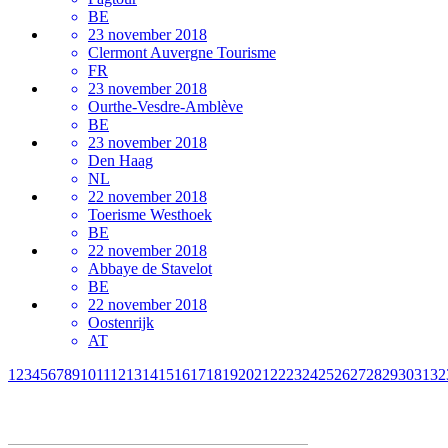
BE
23 november 2018
Clermont Auvergne Tourisme
FR
23 november 2018
Ourthe-Vesdre-Amblève
BE
23 november 2018
Den Haag
NL
22 november 2018
Toerisme Westhoek
BE
22 november 2018
Abbaye de Stavelot
BE
22 november 2018
Oostenrijk
AT
1
2
3
4
5
6
7
8
9
10
11
12
13
14
15
16
17
18
19
20
21
22
23
24
25
26
27
28
29
30
31
32