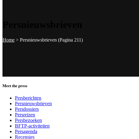
Persnieuwsbrieven
Home
>
Persnieuwsbrieven
(Pagina 211)
Meet the press
Persberichten
Persnieuwsbrieven
Persdossiers
Persreizen
Persbezoeken
BFTP-activiteiten
Persagenda
Recensies