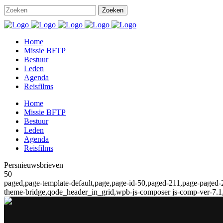
Home
Missie BFTP
Bestuur
Leden
Agenda
Reisfilms
Home
Missie BFTP
Bestuur
Leden
Agenda
Reisfilms
Persnieuwsbrieven
50
paged,page-template-default,page,page-id-50,paged-211,page-paged-2
theme-bridge,qode_header_in_grid,wpb-js-composer js-comp-ver-7.1