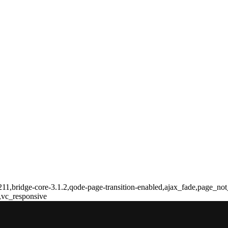
11,bridge-core-3.1.2,qode-page-transition-enabled,ajax_fade,page_not
,vc_responsive